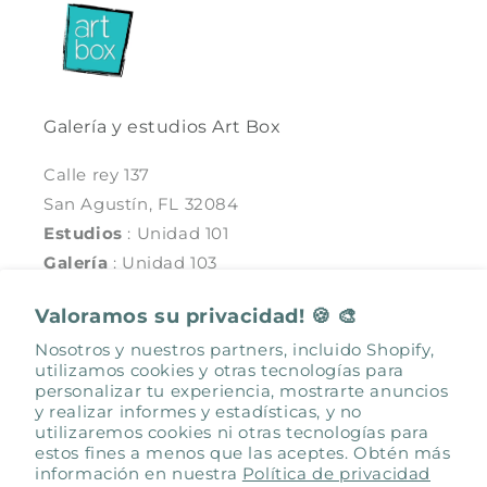
Galería y estudios Art Box
Calle rey 137
San Agustín, FL 32084
Estudios
: Unidad 101
Galería
: Unidad 103
inspired@artbox-137.com
Valoramos su privacidad! 🍪 🎨
Sea social con nosotros
Nosotros y nuestros partners, incluido Shopify,
utilizamos cookies y otras tecnologías para
Facebook
Instagram
personalizar tu experiencia, mostrarte anuncios
y realizar informes y estadísticas, y no
utilizaremos cookies ni otras tecnologías para
estos fines a menos que las aceptes. Obtén más
información en nuestra
Política de privacidad
Facebook
Instagram