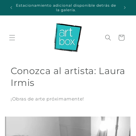
Ir
Estacionamiento adicional disponible detrás de
directamente
a
la galería.
al contenido
Carrito
Conozca al artista: Laura
Irmis
¡Obras de arte próximamente!